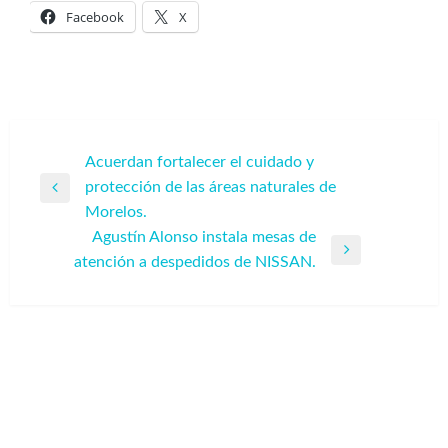
Facebook
X
Navegación
Acuerdan fortalecer el cuidado y
protección de las áreas naturales de
de
Entrada
Morelos.
entradas
anterior
Agustín Alonso instala mesas de
Entrada
atención a despedidos de NISSAN.
siguiente