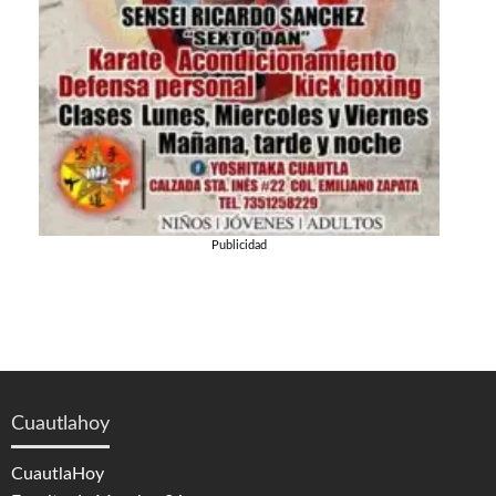
Publicidad
Cuautlahoy
CuautlaHoy