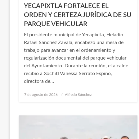
YECAPIXTLA FORTALECE EL
ORDEN Y CERTEZA JURÍDICA DE SU
PARQUE VEHICULAR
El presidente municipal de Yecapixtla, Heladio
Rafael Sánchez Zavala, encabezó una mesa de
trabajo para avanzar en el ordenamiento y
regularización documental del parque vehicular
del Ayuntamiento. Durante la reunión, el alcalde
recibió a Xóchitl Vanessa Serrato Espino,
directora de…
Publicado
7 de agosto de 2026
Alfredo Sánchez
en