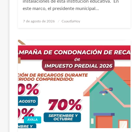
instalaciones de esta institución educativa. En
este marco, el presidente municipal…
Publicado
7 de agosto de 2026
CuautlaHoy
en
AYALA