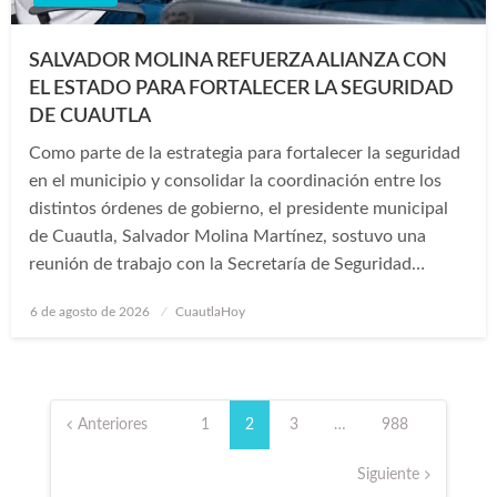
SALVADOR MOLINA REFUERZA ALIANZA CON
EL ESTADO PARA FORTALECER LA SEGURIDAD
DE CUAUTLA
Como parte de la estrategia para fortalecer la seguridad
en el municipio y consolidar la coordinación entre los
distintos órdenes de gobierno, el presidente municipal
de Cuautla, Salvador Molina Martínez, sostuvo una
reunión de trabajo con la Secretaría de Seguridad…
Publicado
6 de agosto de 2026
CuautlaHoy
en
Paginación
de
Anteriores
1
2
3
…
988
entradas
Siguiente