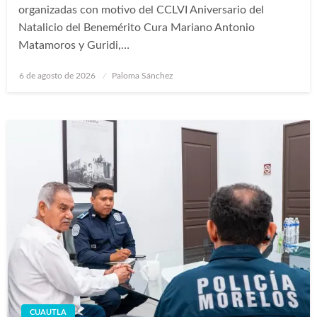
organizadas con motivo del CCLVI Aniversario del
Natalicio del Benemérito Cura Mariano Antonio
Matamoros y Guridi,…
Publicado
6 de agosto de 2026
Paloma Sánchez
en
CUAUTLA