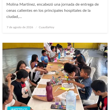
Molina Martínez, encabezó una jornada de entrega de
cenas calientes en los principales hospitales de la
ciudad,…
Publicado
7 de agosto de 2026
CuautlaHoy
en
JANTETELCO