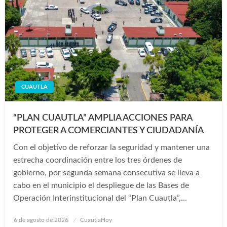
CUAUTLA
“PLAN CUAUTLA” AMPLIA ACCIONES PARA
PROTEGER A COMERCIANTES Y CIUDADANÍA
Con el objetivo de reforzar la seguridad y mantener una
estrecha coordinación entre los tres órdenes de
gobierno, por segunda semana consecutiva se lleva a
cabo en el municipio el despliegue de las Bases de
Operación Interinstitucional del “Plan Cuautla”,…
Publicado
6 de agosto de 2026
CuautlaHoy
en