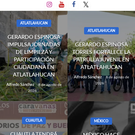
Salta
al
contenido
ATLATLAHUCAN
ATLATLAHUCAN
GERARDO ESPINOSA
IMPULSA JORNADAS
GERARDO ESPINOSA
DE LIMPIEZA Y
TORRES FORTALECE LA
PARTICIPACIÓN
PATRULLA JUVENIL EN
CIUDADANA EN
ATLATLAHUCAN
ATLATLAHUCAN
Alfredo Sánchez
8 de agosto de
2026
Alfredo Sánchez
8 de agosto de
2026
CUAUTLA
MÉXICO
CUAUTLA TENDRÁ