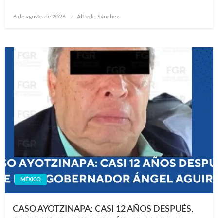
Publicado
6 de agosto de 2026
Alfredo Sánchez
en
MÉXICO
CASO AYOTZINAPA: CASI 12 AÑOS DESPUÉS,