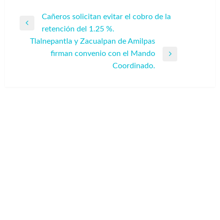
Navegación
Cañeros solicitan evitar el cobro de la
Entrada
retención del 1.25 %.
de
anterior
Tlalnepantla y Zacualpan de Amilpas
entradas
firman convenio con el Mando
Entrada
Coordinado.
siguiente