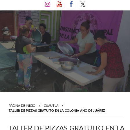
Salta
al
contenido
PÁGINA DE INICIO
CUAUTLA
TALLER DE PIZZAS GRATUITO EN LA COLONIA AÑO DE JUÁREZ
TALLER DE PIZZAS GRATUITO EN LA