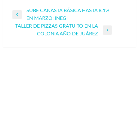
Navegación
SUBE CANASTA BÁSICA HASTA 8.1%
Entrada
EN MARZO: INEGI
de
anterior
TALLER DE PIZZAS GRATUITO EN LA
entradas
Entrada
COLONIA AÑO DE JUÁREZ
siguiente