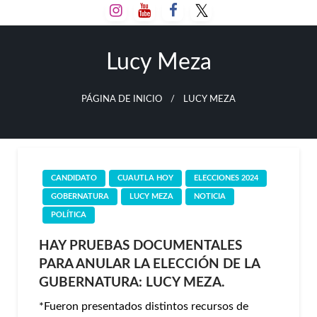
Salta
al
contenido
Lucy Meza
PÁGINA DE INICIO
LUCY MEZA
CANDIDATO
CUAUTLA HOY
ELECCIONES 2024
GOBERNATURA
LUCY MEZA
NOTICIA
POLÍTICA
HAY PRUEBAS DOCUMENTALES
PARA ANULAR LA ELECCIÓN DE LA
GUBERNATURA: LUCY MEZA.
*Fueron presentados distintos recursos de