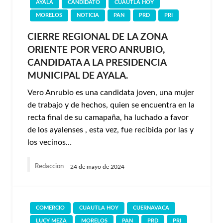
AYALA
CANDIDATO
CUAUTLA HOY
MORELOS
NOTICIA
PAN
PRD
PRI
CIERRE REGIONAL DE LA ZONA
ORIENTE POR VERO ANRUBIO,
CANDIDATA A LA PRESIDENCIA
MUNICIPAL DE AYALA.
Vero Anrubio es una candidata joven, una mujer
de trabajo y de hechos, quien se encuentra en la
recta final de su camapaña, ha luchado a favor
de los ayalenses , esta vez, fue recibida por las y
los vecinos…
Redaccion
24 de mayo de 2024
COMERCIO
CUAUTLA HOY
CUERNAVACA
LUCY MEZA
MORELOS
PAN
PRD
PRI