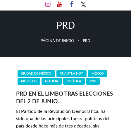
Salta
al
contenido
PRD
PÁGINA DE INICIO
PRD
CIUDAD DE MÉXICO
CUAUTLA HOY
MÉXICO
MORELOS
NOTICIA
POLÍTICA
PRD
PRD EN EL LIMBO TRAS ELECCIONES
DEL 2 DE JUNIO.
El Partido de la Revolución Democrática, ha
sido una de las principales fuerza políticas del
país desde hace más de tres décadas, sin