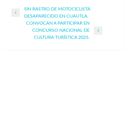
Navegación
SIN RASTRO DE MOTOCICLISTA
Entrada
DESAPARECIDO EN CUAUTLA.
de
anterior
CONVOCAN A PARTICIPAR EN
entradas
CONCURSO NACIONAL DE
Entrada
CULTURA TURÍSTICA 2025.
siguiente