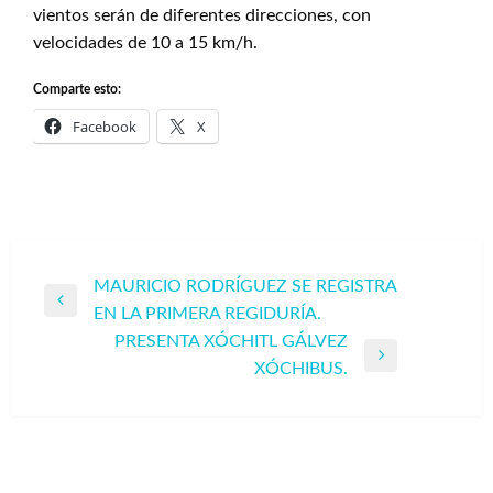
vientos serán de diferentes direcciones, con
velocidades de 10 a 15 km/h.
Comparte esto:
Facebook
X
Navegación
MAURICIO RODRÍGUEZ SE REGISTRA
Entrada
EN LA PRIMERA REGIDURÍA.
de
anterior
PRESENTA XÓCHITL GÁLVEZ
entradas
Entrada
XÓCHIBUS.
siguiente