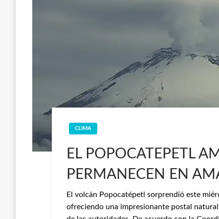
CLIMA
EL POPOCATEPETL A
PERMANECEN EN AMA
El volcán Popocatépetl sorprendió este miérc
ofreciendo una impresionante postal natura