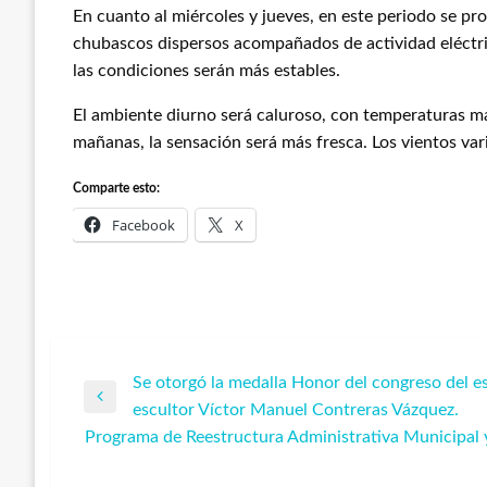
En cuanto al miércoles y jueves, en este periodo se pr
chubascos dispersos acompañados de actividad eléctric
las condiciones serán más estables.
El ambiente diurno será caluroso, con temperaturas m
mañanas, la sensación será más fresca. Los vientos var
Comparte esto:
Facebook
X
Se otorgó la medalla Honor del congreso del e
Navegación
Entrada
escultor Víctor Manuel Contreras Vázquez.
anterior
Programa de Reestructura Administrativa Municipal y
de
Entrada