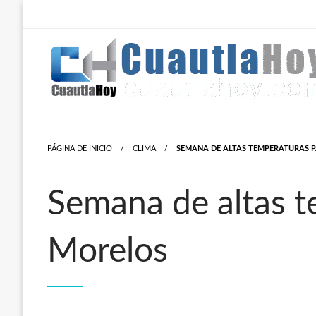
Salta
al
contenido
Revista digital del oriente de Morelos.
CuautlaHoy
PÁGINA DE INICIO
CLIMA
SEMANA DE ALTAS TEMPERATURAS 
Semana de altas t
Morelos