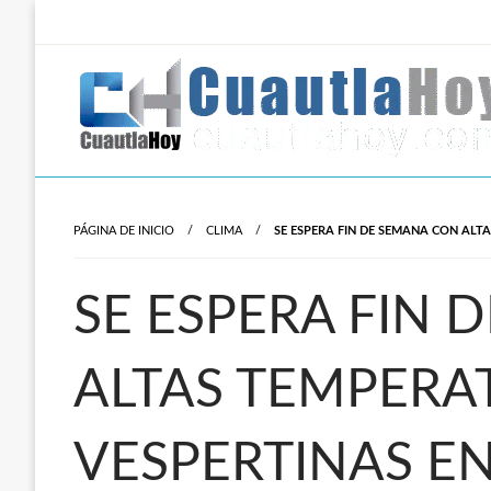
Salta
al
contenido
Revista digital del oriente de Morelos.
CuautlaHoy
PÁGINA DE INICIO
CLIMA
SE ESPERA FIN DE SEMANA CON ALT
SE ESPERA FIN 
ALTAS TEMPERAT
VESPERTINAS E