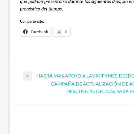
que podrían presentarse durante los siguientes días; sin e
pronóstico del tiempo.
Comparte esto:
Facebook
X
HABRÁ MAS APOYO A LAS MIPYMES DESDE 
Navegación
Entrada
CAMPAÑA DE ACTUALIZACIÓN DE A
anterior
Entrada
DESCUENTO DEL 50% PARA PE
de
siguiente
entradas