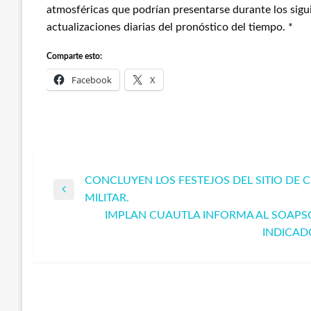
atmosféricas que podrían presentarse durante los sigui
actualizaciones diarias del pronóstico del tiempo. *
Comparte esto:
Facebook
X
CONCLUYEN LOS FESTEJOS DEL SITIO DE C
Navegación
Entrada
MILITAR.
anterior
IMPLAN CUAUTLA INFORMA AL SOAPS
de
Entrada
INDICADO
siguiente
entradas