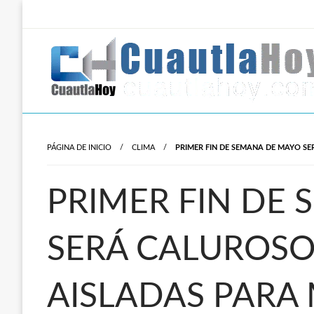
Salta
al
contenido
Revista digital del oriente de Morelos.
CuautlaHoy
PÁGINA DE INICIO
CLIMA
PRIMER FIN DE SEMANA DE MAYO SE
PRIMER FIN DE
SERÁ CALUROSO
AISLADAS PARA