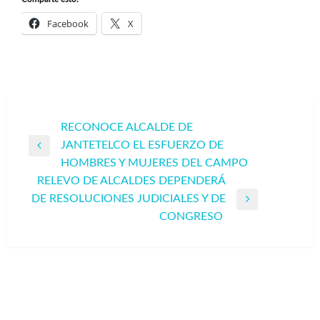
Facebook
X
Navegación
RECONOCE ALCALDE DE
JANTETELCO EL ESFUERZO DE
de
Entrada
HOMBRES Y MUJERES DEL CAMPO
entradas
anterior
RELEVO DE ALCALDES DEPENDERÁ
DE RESOLUCIONES JUDICIALES Y DE
Entrada
CONGRESO
siguiente