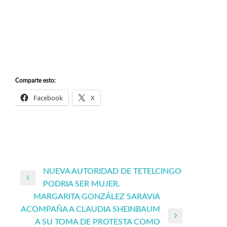
Comparte esto:
Facebook
X
Navegación
NUEVA AUTORIDAD DE TETELCINGO
Entrada
PODRIA SER MUJER.
de
anterior
MARGARITA GONZÁLEZ SARAVIA
entradas
ACOMPAÑA A CLAUDIA SHEINBAUM
Entrada
A SU TOMA DE PROTESTA COMO