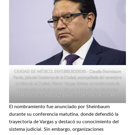
CIUDAD DE MÉXICO, 05FEBRERO2020.- Claudia Sheinbaum
Pardo, jefa del Gobierno de la Ciudad, acompañada del consejero
jurídico de la Ciudad, Néstor Vargas Solano, en conferencia de
prensa esta mañana en el Antiguo Palacio del Ayuntamiento.
FOTO: VICTORIA VALTIERRA/CUARTOSCURO.COM
El nombramiento fue anunciado por Sheinbaum
durante su conferencia matutina, donde defendió la
trayectoria de Vargas y destacó su conocimiento del
sistema judicial. Sin embargo, organizaciones