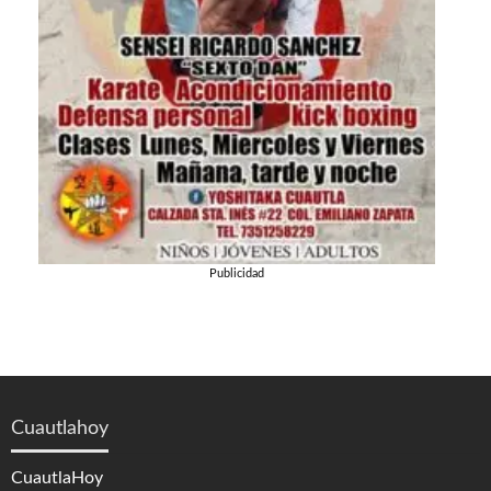
Publicidad
Cuautlahoy
CuautlaHoy