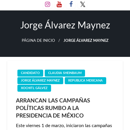
Salta
al
contenido
Jorge Álvarez Maynez
PÁGINA DE INICIO
JORGE ÁLVAREZ MAYNEZ
CANDIDATO
CLAUDIA SHEINBAUM
JORGE ÁLVAREZ MAYNEZ
REPUBLICA MEXICANA
XOCHITL GÁLVEZ
ARRANCAN LAS CAMPAÑAS
POLÍTICAS RUMBO A LA
PRESIDENCIA DE MÉXICO
Este viernes 1 de marzo, iniciaron las campañas