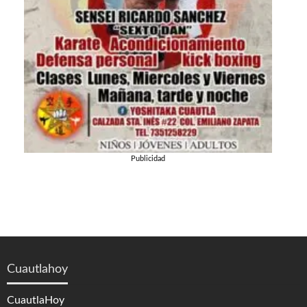
Publicidad
Cuautlahoy
CuautlaHoy