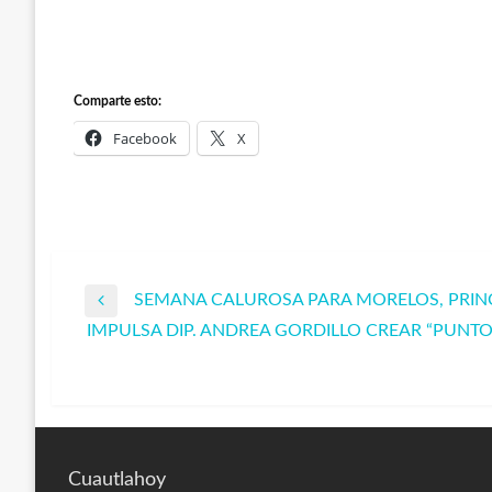
Comparte esto:
Facebook
X
SEMANA CALUROSA PARA MORELOS, PRINC
Navegación
Entrada
IMPULSA DIP. ANDREA GORDILLO CREAR “PUNTOS
anterior
Entrada
de
siguiente
entradas
Cuautlahoy