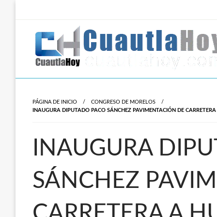
Salta
al
contenido
Revista digital del oriente de Morelos.
CuautlaHoy
PÁGINA DE INICIO
CONGRESO DE MORELOS
INAUGURA DIPUTADO PACO SÁNCHEZ PAVIMENTACIÓN DE CARRETERA 
INAUGURA DIP
SÁNCHEZ PAVIM
CARRETERA A H