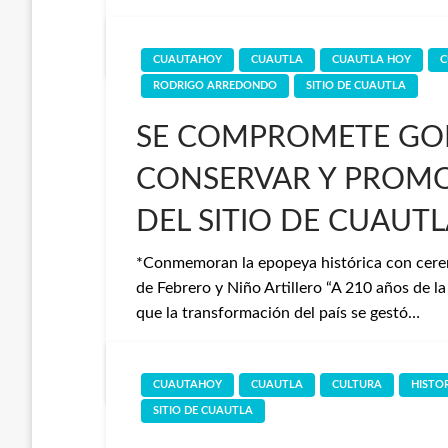
Redaccion
28 de febrero de 2022
CUAUTAHOY
CUAUTLA
CUAUTLA HOY
C
RODRIGO ARREDONDO
SITIO DE CUAUTLA
SE COMPROMETE GOB
CONSERVAR Y PROMO
DEL SITIO DE CUAUTL
*Conmemoran la epopeya histórica con cerem
de Febrero y Niño Artillero “A 210 años de l
que la transformación del país se gestó…
Redaccion
19 de febrero de 2022
CUAUTAHOY
CUAUTLA
CULTURA
HISTO
SITIO DE CUAUTLA