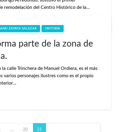
 Rodrigo Arredondo, sostuvo el primer
de remodelación del Centro Histórico de la…
IANO ZAPATA SALAZAR
HISTORIA
orma parte de la zona de
a.
la calle Trinchera de Manuel Ordiera, es el más
s varios personajes ilustres como es el propio
interior…
1
…
20
21