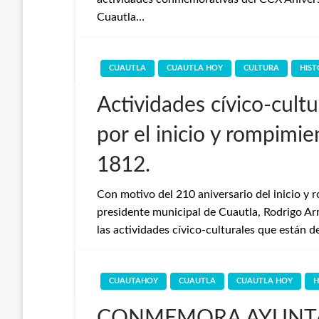
Cuautla…
Redaccion
18 de febrero de 2022
CUAUTLA
CUAUTLA HOY
CULTURA
HIST
Actividades cívico-cultu
por el inicio y rompimie
1812.
Con motivo del 210 aniversario del inicio y 
presidente municipal de Cuautla, Rodrigo Ar
las actividades cívico-culturales que están
Redaccion
17 de febrero de 2022
CUAUTAHOY
CUAUTLA
CUAUTLA HOY
H
CONMEMORA AYUNTA