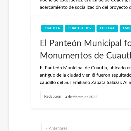
noche de este jueves, el alcalde de Cuautla,
acercamiento de socialización del proyecto 
Redaccion
4 de febrero de 2022
CUAUTLA
CUAUTLA HOY
CULTURA
EMIL
El Panteón Municipal f
Monumentos de Cuautl
El Panteón Municipal de Cuautla, ubicado en 
antiguo de la ciudad y en él fueron sepultado
caudillo del Sur Emiliano Zapata Salazar. Al 
Redaccion
3 de febrero de 2022
Paginación
Anteriores