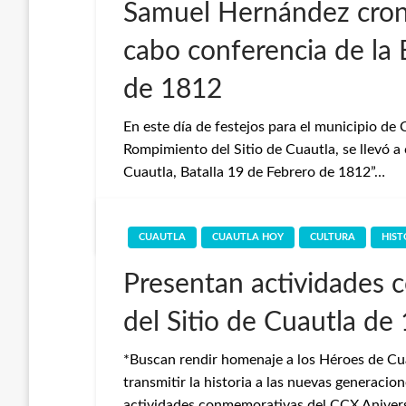
Samuel Hernández croni
cabo conferencia de la 
de 1812
En este día de festejos para el municipio de 
Rompimiento del Sitio de Cuautla, se llevó a 
Cuautla, Batalla 19 de Febrero de 1812”…
Redaccion
19 de febrero de 2022
CUAUTLA
CUAUTLA HOY
CULTURA
HIST
Presentan actividades c
del Sitio de Cuautla de
*Buscan rendir homenaje a los Héroes de Cuau
transmitir la historia a las nuevas generaci
actividades conmemorativas del CCX Aniversa