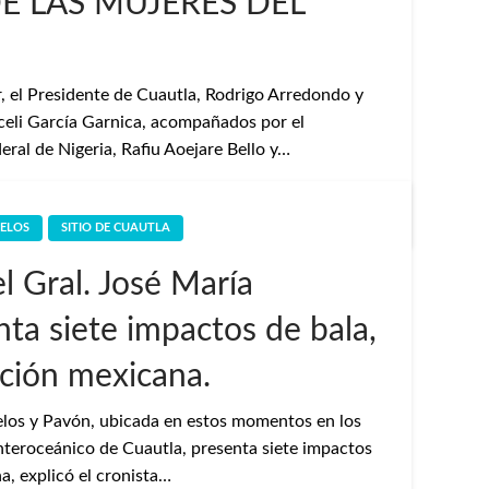
DE LAS MUJERES DEL
r, el Presidente de Cuautla, Rodrigo Arredondo y
aceli García Garnica, acompañados por el
ral de Nigeria, Rafiu Aoejare Bello y…
ELOS
SITIO DE CUAUTLA
l Gral. José María
ta siete impactos de bala,
ución mexicana.
elos y Pavón, ubicada en estos momentos en los
 interoceánico de Cuautla, presenta siete impactos
a, explicó el cronista…