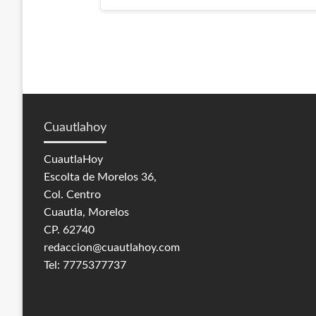
de
entradas
Cuautlahoy
CuautlaHoy
Escolta de Morelos 36,
Col. Centro
Cuautla, Morelos
CP. 62740
redaccion@cuautlahoy.com
Tel: 7775377737