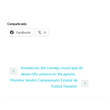
Comparte esto:
Facebook
X
Navegación
Instalación del consejo municipal de
Entrada
desarrollo urbano en Yecapixtla.
de
anterior
Morelos tendrá Campeonato Estatal de
entradas
Entrada
Futbol Femenil.
siguiente