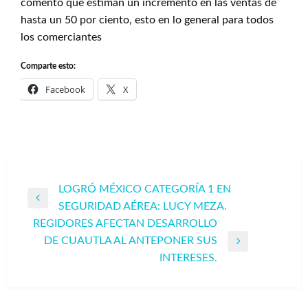
comentó que estiman un incremento en las ventas de
hasta un 50 por ciento, esto en lo general para todos
los comerciantes
Comparte esto:
Facebook
X
Navegación
LOGRÓ MÉXICO CATEGORÍA 1 EN
Entrada
SEGURIDAD AÉREA: LUCY MEZA.
de
anterior
REGIDORES AFECTAN DESARROLLO
entradas
DE CUAUTLA AL ANTEPONER SUS
Entrada
INTERESES.
siguiente