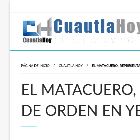
Salta
al
contenido
Revista digital del oriente de Morelos.
CuautlaHoy
PÁGINA DE INICIO
CUAUTLA HOY
EL MATACUERO, REPRESENTA
EL MATACUERO,
DE ORDEN EN Y