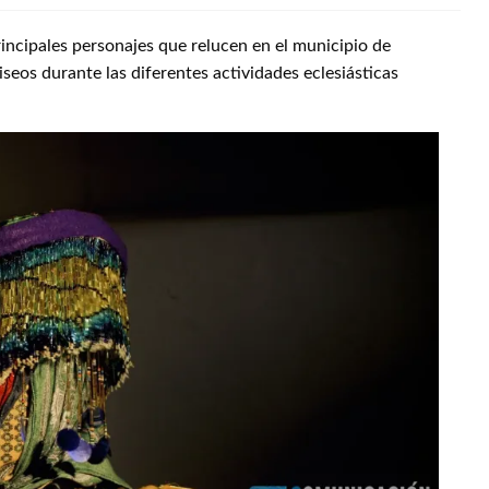
incipales personajes que relucen en el municipio de
iseos durante las diferentes actividades eclesiásticas