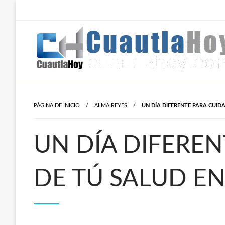
Salta
al
contenido
Revista digital del oriente de Morelos.
CuautlaHoy
PÁGINA DE INICIO
ALMA REYES
UN DÍA DIFERENTE PARA CUID
UN DÍA DIFEREN
DE TÚ SALUD EN