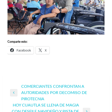
Comparte esto:
Facebook
X
Navegación
COMERCIANTES CONFRONTAN A
AUTORIDADES POR DECOMISO DE
de
Entrada
PIROTECNIA
entradas
anterior
HOY CUAUTLA SE LLENA DE MAGIA
CON DESFILE NAVIDEÑO Y PISTA DE