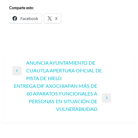
Comparte esto:
Facebook
X
Navegación
ANUNCIA AYUNTAMIENTO DE
CUAUTLA APERTURA OFICIAL DE
de
Entrada
PISTA DE HIELO
entradas
anterior
ENTREGA DIF AXOCHIAPAN MÁS DE
60 APARATOS FUNCIONALES A
Entrada
PERSONAS EN SITUACIÓN DE
siguiente
VULNERABILIDAD