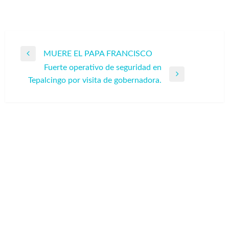
Navegación
MUERE EL PAPA FRANCISCO
Entrada
de
Fuerte operativo de seguridad en
anterior
Entrada
entradas
Tepalcingo por visita de gobernadora.
siguiente