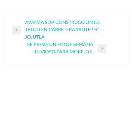
Navegación
AVANZA SOP CONSTRUCCIÓN DE
TALUD EN CARRETERA YAUTEPEC –
de
Entrada
JOJUTLA
entradas
anterior
SE PREVÉ UN FIN DE SEMANA
Entrada
LLUVIOSO PARA MORELOS.
siguiente