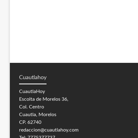
Cuautlahoy
CuautlaHoy
Escolta de Morelos 36,
Col. Centro
Cuautla, Morelos
CP. 62740
redaccion@cuautlahoy.com
Tel: 7775377737