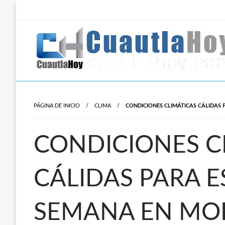
Salta
al
contenido
Revista digital del oriente de Morelos.
CuautlaHoy
PÁGINA DE INICIO
CLIMA
CONDICIONES CLIMÁTICAS CÁLIDAS 
CONDICIONES C
CÁLIDAS PARA E
SEMANA EN MO