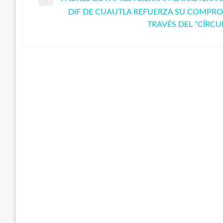
Navegación
Entrada
DIF DE CUAUTLA REFUERZA SU COMPRO
anterior
Entrada
TRAVÉS DEL “CÍRCU
de
siguiente
entradas