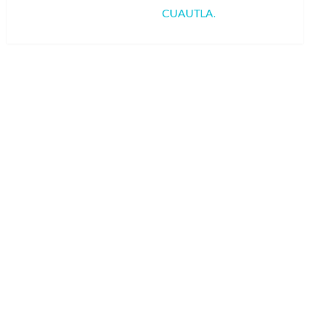
siguiente
CUAUTLA.