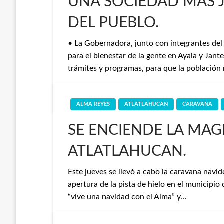
UNA SOCIEDAD MÁS 
DEL PUEBLO.
• La Gobernadora, junto con integrantes del 
para el bienestar de la gente en Ayala y Jante
trámites y programas, para que la población
CuautlaHoy
8 de febrero de 2025
ALMA REYES
ATLATLAHUCAN
CARAVANA
SE ENCIENDE LA MAG
ATLATLAHUCAN.
Este jueves se llevó a cabo la caravana navide
apertura de la pista de hielo en el municipio
“vive una navidad con el Alma” y…
Alfredo Sánchez
15 de diciembre de 2023