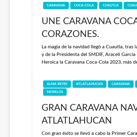
CARAVANA
COCA-COLA
CUAUTLA
CUAU
UNE CARAVANA COCA
CORAZONES.
La magia de la navidad llegó a Cuautla, tras
y de la Presidenta del SMDIF, Araceli García 
Heroica la Caravana Coca-Cola 2023, más 
Redaccion
4 de diciembre de 2023
ALMA REYES
ATLATLAHUCAN
CARAVANA
MORELOS
GRAN CARAVANA NAV
ATLATLAHUCAN
Con gran éxito se llevó a cabo la Primer Ca