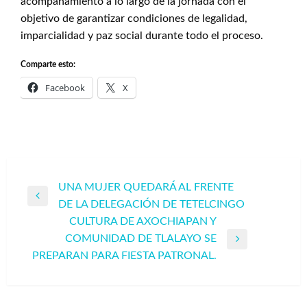
acompañamiento a lo largo de la jornada con el
objetivo de garantizar condiciones de legalidad,
imparcialidad y paz social durante todo el proceso.
Comparte esto:
Facebook
X
Navegación
UNA MUJER QUEDARÁ AL FRENTE
Entrada
DE LA DELEGACIÓN DE TETELCINGO
de
anterior
CULTURA DE AXOCHIAPAN Y
entradas
COMUNIDAD DE TLALAYO SE
Entrada
PREPARAN PARA FIESTA PATRONAL.
siguiente