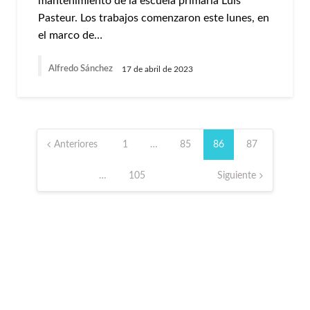
mantenimiento de la escuela primaria Luis
Pasteur. Los trabajos comenzaron este lunes, en
el marco de…
Alfredo Sánchez
17 de abril de 2023
Paginación
de
Anteriores
1
…
85
86
87
entradas
…
105
Siguiente