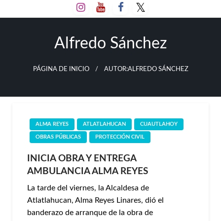
Salta
al
contenido
Alfredo Sánchez
PÁGINA DE INICIO
AUTOR:ALFREDO SÁNCHEZ
ALMA REYES
ATLATLAHUCAN
CUAUTLAHOY
OBRAS PÚBLICAS
PROTECCIÓN CIVIL
INICIA OBRA Y ENTREGA
AMBULANCIA ALMA REYES
La tarde del viernes, la Alcaldesa de
Atlatlahucan, Alma Reyes Linares, dió el
banderazo de arranque de la obra de