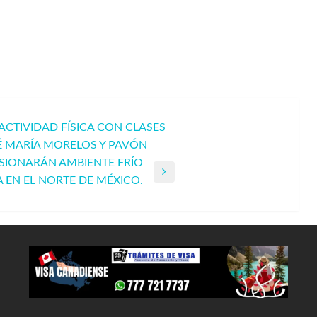
CTIVIDAD FÍSICA CON CLASES
É MARÍA MORELOS Y PAVÓN
ASIONARÁN AMBIENTE FRÍO
A EN EL NORTE DE MÉXICO.