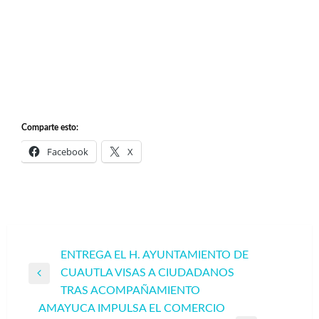
Comparte esto:
Facebook
X
Navegación
ENTREGA EL H. AYUNTAMIENTO DE
CUAUTLA VISAS A CIUDADANOS
de
Entrada
TRAS ACOMPAÑAMIENTO
entradas
anterior
AMAYUCA IMPULSA EL COMERCIO