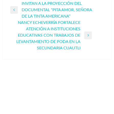
Navegación
INVITAN A LA PROYECCIÓN DEL
DOCUMENTAL “PITA AMOR, SEÑORA
de
Entrada
DE LA TINTA AMERICANA”
entradas
anterior
NANCY ECHEVERRÍA FORTALECE
ATENCIÓN A INSTITUCIONES
EDUCATIVAS CON TRABAJOS DE
Entrada
LEVANTAMIENTO DE PODA EN LA
siguiente
SECUNDARIA CUAUTLI