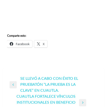
Comparte esto:
Facebook
X
Navegación
SE LLEVÓ A CABO CON ÉXITO EL
PRUEBATÓN “LA PRUEBA ES LA
de
Entrada
CLAVE” EN CUAUTLA.
entradas
anterior
CUAUTLA FORTALECE VÍNCULOS
INSTITUCIONALES EN BENEFICIO
Entrada