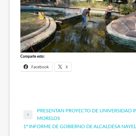
Comparte esto:
Facebook
X
PRESENTAN PROYECTO DE UNIVERSIDAD I
Navegación
Entrada
MORELOS
anterior
1º INFORME DE GOBIERNO DE ALCALDESA NAYEL
de
Entrada