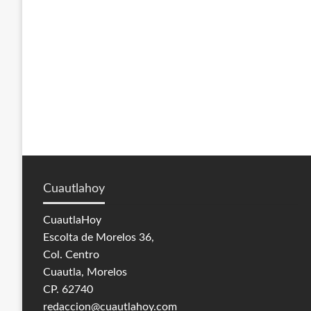
Cuautlahoy
CuautlaHoy
Escolta de Morelos 36,
Col. Centro
Cuautla, Morelos
CP. 62740
redaccion@cuautlahoy.com