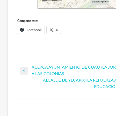
Comparte esto:
Facebook
X
ACERCA AYUNTAMIENTO DE CUAUTLA JOR
Navegación
Entrada
A LAS COLONIAS
anterior
ALCALDE DE YECAPIXTLA REFUERZA 
de
Entrada
EDUCACIÓN
siguiente
entradas