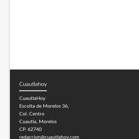
Cuautlahoy
CuautlaHoy
Escolta de Morelos 36,
Col. Centro
Cuautla, Morelos
CP. 62740
redaccion@cuautlahoy.com