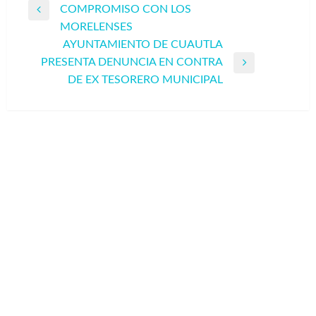
COMPROMISO CON LOS
de
Entrada
MORELENSES
entradas
anterior
AYUNTAMIENTO DE CUAUTLA
PRESENTA DENUNCIA EN CONTRA
Entrada
DE EX TESORERO MUNICIPAL
siguiente