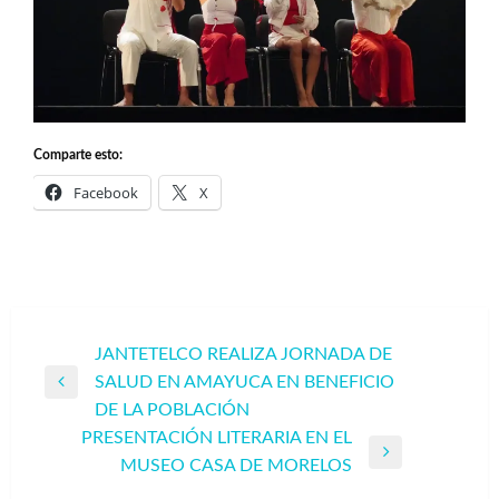
Comparte esto:
Facebook
X
Navegación
JANTETELCO REALIZA JORNADA DE
SALUD EN AMAYUCA EN BENEFICIO
de
Entrada
DE LA POBLACIÓN
entradas
anterior
PRESENTACIÓN LITERARIA EN EL
Entrada
MUSEO CASA DE MORELOS
siguiente