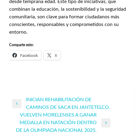
desde temprana edad. Este tipo de iniciativas, que
combinan la educación, la sostenibilidad y la seguridad
comunitaria, son clave para formar ciudadanos más
conscientes, responsables y comprometidos con su
entorno.
Comparte esto:
Facebook
X
Navegación
INICIAN REHABILITACIÓN DE
Entrada
CAMINOS DE SACA EN JANTETELCO.
de
anterior
VUELVEN MORELENSES A GANAR
entradas
MEDALLA EN NATACIÓN DENTRO
Entrada
DE LA OLIMPIADA NACIONAL 2025.
siguiente