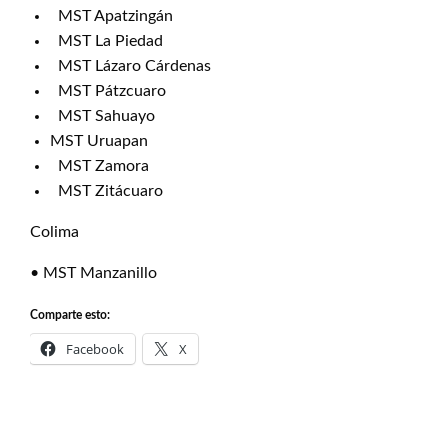
MST Apatzingán
MST La Piedad
MST Lázaro Cárdenas
MST Pátzcuaro
MST Sahuayo
MST Uruapan
MST Zamora
MST Zitácuaro
Colima
• MST Manzanillo
Comparte esto:
Facebook
X