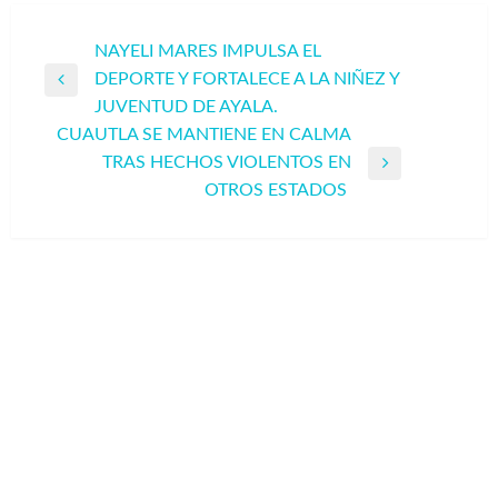
Navegación
NAYELI MARES IMPULSA EL
DEPORTE Y FORTALECE A LA NIÑEZ Y
de
Entrada
JUVENTUD DE AYALA.
entradas
anterior
CUAUTLA SE MANTIENE EN CALMA
TRAS HECHOS VIOLENTOS EN
Entrada
OTROS ESTADOS
siguiente