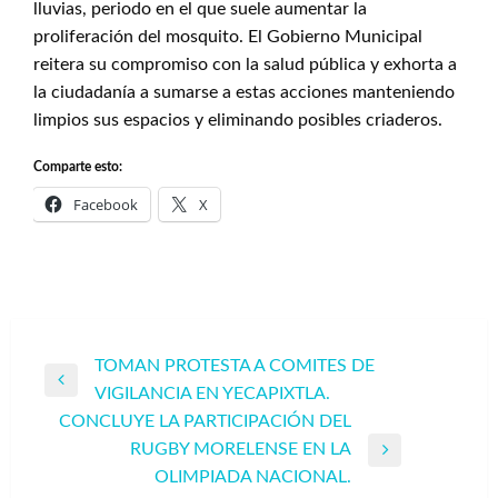
lluvias, periodo en el que suele aumentar la
proliferación del mosquito. El Gobierno Municipal
reitera su compromiso con la salud pública y exhorta a
la ciudadanía a sumarse a estas acciones manteniendo
limpios sus espacios y eliminando posibles criaderos.
Comparte esto:
Facebook
X
Navegación
TOMAN PROTESTA A COMITES DE
Entrada
VIGILANCIA EN YECAPIXTLA.
de
anterior
CONCLUYE LA PARTICIPACIÓN DEL
entradas
RUGBY MORELENSE EN LA
Entrada
OLIMPIADA NACIONAL.
siguiente