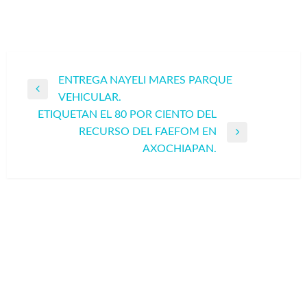
Navegación
ENTREGA NAYELI MARES PARQUE
Entrada
VEHICULAR.
de
anterior
ETIQUETAN EL 80 POR CIENTO DEL
entradas
RECURSO DEL FAEFOM EN
Entrada
AXOCHIAPAN.
siguiente