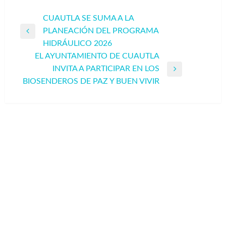
Navegación
CUAUTLA SE SUMA A LA
PLANEACIÓN DEL PROGRAMA
de
Entrada
HIDRÁULICO 2026
entradas
anterior
EL AYUNTAMIENTO DE CUAUTLA
INVITA A PARTICIPAR EN LOS
Entrada
BIOSENDEROS DE PAZ Y BUEN VIVIR
siguiente