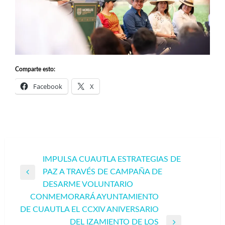
Comparte esto:
Facebook
X
Navegación
IMPULSA CUAUTLA ESTRATEGIAS DE
PAZ A TRAVÉS DE CAMPAÑA DE
de
Entrada
DESARME VOLUNTARIO
entradas
anterior
CONMEMORARÁ AYUNTAMIENTO
DE CUAUTLA EL CCXIV ANIVERSARIO
DEL IZAMIENTO DE LOS